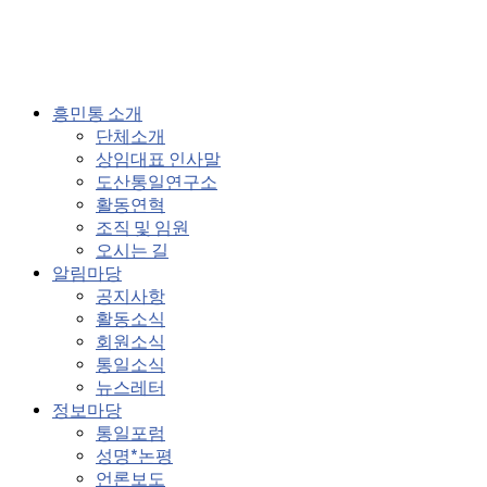
흥민통 소개
단체소개
상임대표 인사말
도산통일연구소
활동연혁
조직 및 임원
오시는 길
알림마당
공지사항
활동소식
회원소식
통일소식
뉴스레터
정보마당
통일포럼
성명*논평
언론보도