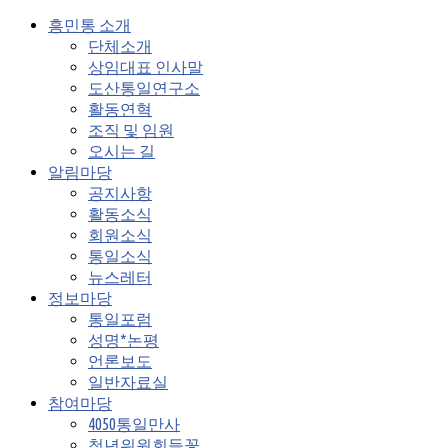
흥민통 소개
단체소개
상임대표 인사말
도산통일연구소
활동연혁
조직 및 임원
오시는 길
알림마당
공지사항
활동소식
회원소식
통일소식
뉴스레터
정보마당
통일포럼
성명*논평
언론보도
일반자료실
참여마당
4050통일만사
청년위원회들꽃