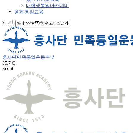
대학생통일아카데미
평화·통일교육
Search
흥사단민족통일운동본부
35.7
C
Seoul