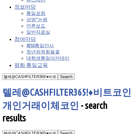
정보마당
통일포럼
성명*논평
언론보도
일반자료실
참여마당
4050통일만사
청년위원회들꽃
대학생통일아카데미
평화·통일교육
텔레@CASHFILTER365ǃ♦비트코인
개인거래이체코인
-
search
results