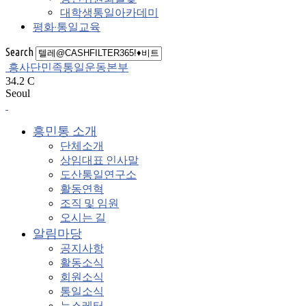
대학생통일아카데미
평화·통일교육
Search
흥사단민족통일운동본부
34.2
C
Seoul
흥민통 소개
단체소개
상임대표 인사말
도산통일연구소
활동연혁
조직 및 임원
오시는 길
알림마당
공지사항
활동소식
회원소식
통일소식
뉴스레터