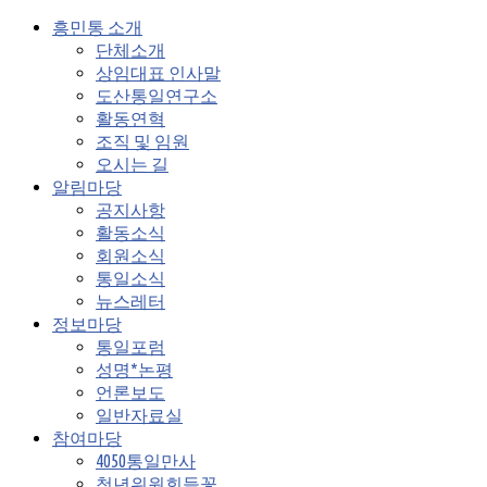
흥민통 소개
단체소개
상임대표 인사말
도산통일연구소
활동연혁
조직 및 임원
오시는 길
알림마당
공지사항
활동소식
회원소식
통일소식
뉴스레터
정보마당
통일포럼
성명*논평
언론보도
일반자료실
참여마당
4050통일만사
청년위원회들꽃