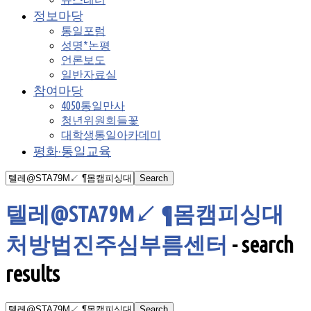
정보마당
통일포럼
성명*논평
언론보도
일반자료실
참여마당
4050통일만사
청년위원회들꽃
대학생통일아카데미
평화·통일교육
텔레@STA79M↙ ¶몸캠피싱대
처방법진주심부름센터
-
search
results