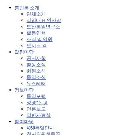
흥민통 소개
단체소개
상임대표 인사말
도산통일연구소
활동연혁
조직 및 임원
오시는 길
알림마당
공지사항
활동소식
회원소식
통일소식
뉴스레터
정보마당
통일포럼
성명*논평
언론보도
일반자료실
참여마당
4050통일만사
청년위원회들꽃