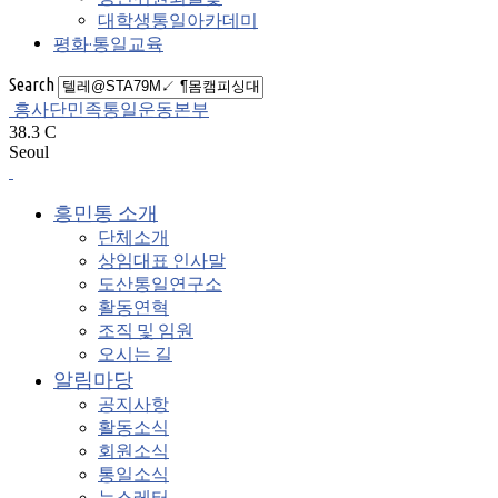
대학생통일아카데미
평화·통일교육
Search
흥사단민족통일운동본부
38.3
C
Seoul
흥민통 소개
단체소개
상임대표 인사말
도산통일연구소
활동연혁
조직 및 임원
오시는 길
알림마당
공지사항
활동소식
회원소식
통일소식
뉴스레터