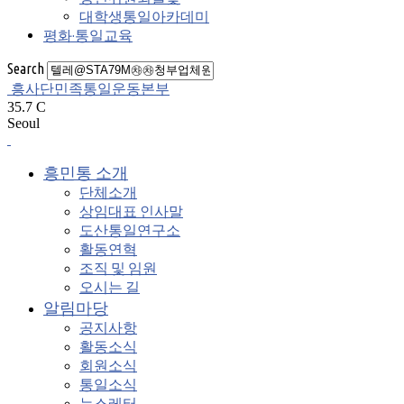
대학생통일아카데미
평화·통일교육
Search
흥사단민족통일운동본부
35.7
C
Seoul
흥민통 소개
단체소개
상임대표 인사말
도산통일연구소
활동연혁
조직 및 임원
오시는 길
알림마당
공지사항
활동소식
회원소식
통일소식
뉴스레터