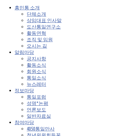
흥민통 소개
단체소개
상임대표 인사말
도산통일연구소
활동연혁
조직 및 임원
오시는 길
알림마당
공지사항
활동소식
회원소식
통일소식
뉴스레터
정보마당
통일포럼
성명*논평
언론보도
일반자료실
참여마당
4050통일만사
청년위원회들꽃