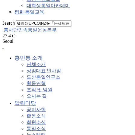
대학생통일아카데미
평화·통일교육
Search
흥사단민족통일운동본부
27.4
C
Seoul
흥민통 소개
단체소개
상임대표 인사말
도산통일연구소
활동연혁
조직 및 임원
오시는 길
알림마당
공지사항
활동소식
회원소식
통일소식
뉴스레터