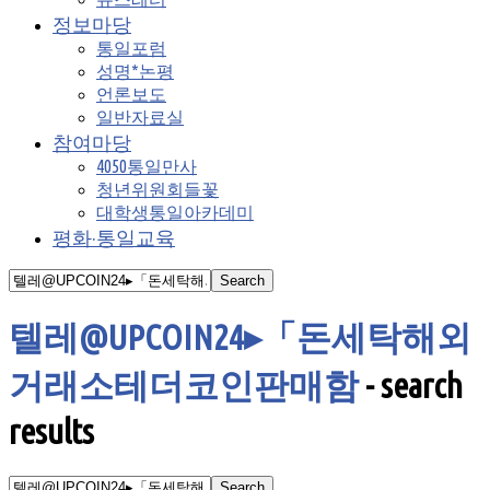
정보마당
통일포럼
성명*논평
언론보도
일반자료실
참여마당
4050통일만사
청년위원회들꽃
대학생통일아카데미
평화·통일교육
텔레@UPCOIN24▸「돈세탁해외
거래소테더코인판매함
-
search
results