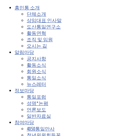
흥민통 소개
단체소개
상임대표 인사말
도산통일연구소
활동연혁
조직 및 임원
오시는 길
알림마당
공지사항
활동소식
회원소식
통일소식
뉴스레터
정보마당
통일포럼
성명*논평
언론보도
일반자료실
참여마당
4050통일만사
청년위원회들꽃