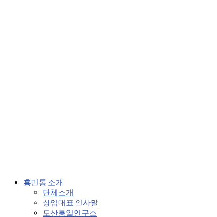
흥민통 소개
단체소개
상임대표 인사말
도산통일연구소