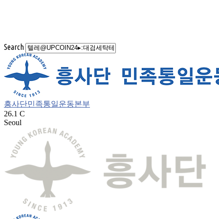
Search
흥사단민족통일운동본부
26.1
C
Seoul