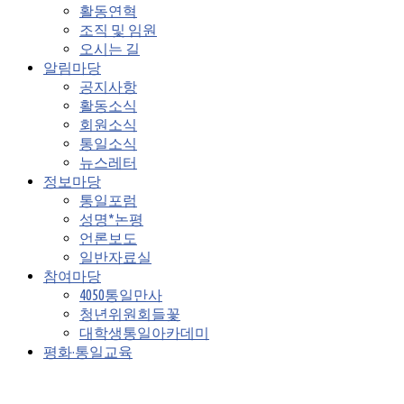
활동연혁
조직 및 임원
오시는 길
알림마당
공지사항
활동소식
회원소식
통일소식
뉴스레터
정보마당
통일포럼
성명*논평
언론보도
일반자료실
참여마당
4050통일만사
청년위원회들꽃
대학생통일아카데미
평화·통일교육