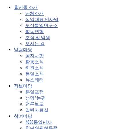
흥민통 소개
단체소개
상임대표 인사말
도산통일연구소
활동연혁
조직 및 임원
오시는 길
알림마당
공지사항
활동소식
회원소식
통일소식
뉴스레터
정보마당
통일포럼
성명*논평
언론보도
일반자료실
참여마당
4050통일만사
청년위원회들꽃