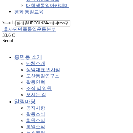
대학생통일아카데미
평화·통일교육
Search
흥사단민족통일운동본부
33.6
C
Seoul
흥민통 소개
단체소개
상임대표 인사말
도산통일연구소
활동연혁
조직 및 임원
오시는 길
알림마당
공지사항
활동소식
회원소식
통일소식
뉴스레터