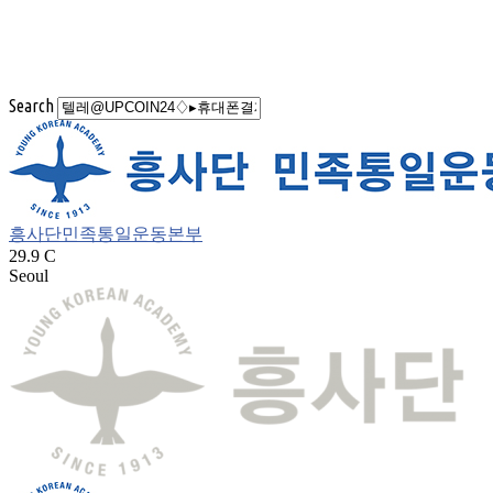
Search
흥사단민족통일운동본부
29.9
C
Seoul