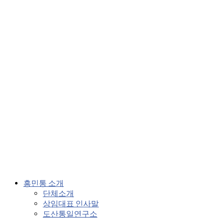
흥민통 소개
단체소개
상임대표 인사말
도산통일연구소