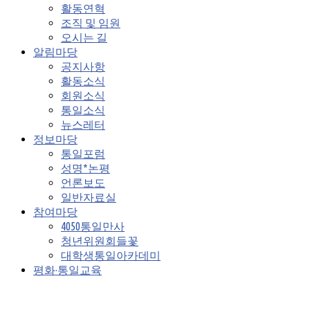
활동연혁
조직 및 임원
오시는 길
알림마당
공지사항
활동소식
회원소식
통일소식
뉴스레터
정보마당
통일포럼
성명*논평
언론보도
일반자료실
참여마당
4050통일만사
청년위원회들꽃
대학생통일아카데미
평화·통일교육