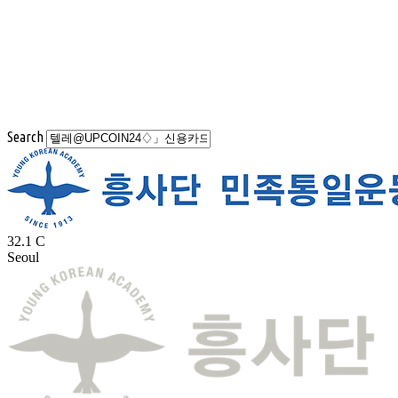
Search
32.1
C
Seoul