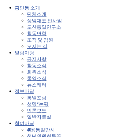
흥민통 소개
단체소개
상임대표 인사말
도산통일연구소
활동연혁
조직 및 임원
오시는 길
알림마당
공지사항
활동소식
회원소식
통일소식
뉴스레터
정보마당
통일포럼
성명*논평
언론보도
일반자료실
참여마당
4050통일만사
청년위원회들꽃