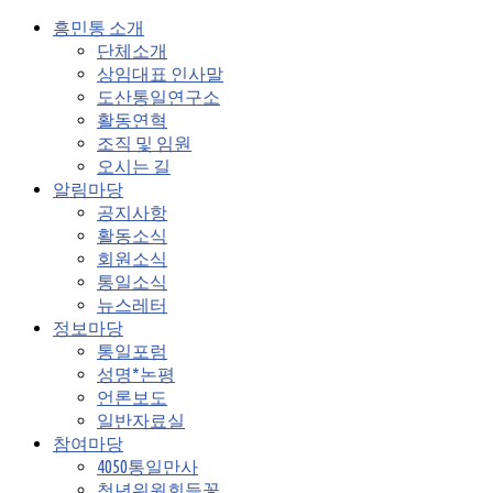
흥민통 소개
단체소개
상임대표 인사말
도산통일연구소
활동연혁
조직 및 임원
오시는 길
알림마당
공지사항
활동소식
회원소식
통일소식
뉴스레터
정보마당
통일포럼
성명*논평
언론보도
일반자료실
참여마당
4050통일만사
청년위원회들꽃