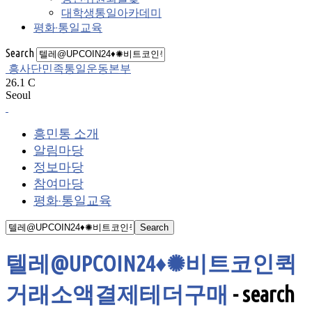
대학생통일아카데미
평화·통일교육
Search
흥사단민족통일운동본부
26.1
C
Seoul
흥민통 소개
알림마당
정보마당
참여마당
평화·통일교육
텔레@UPCOIN24♦✺비트코인퀵
거래소액결제테더구매
-
search