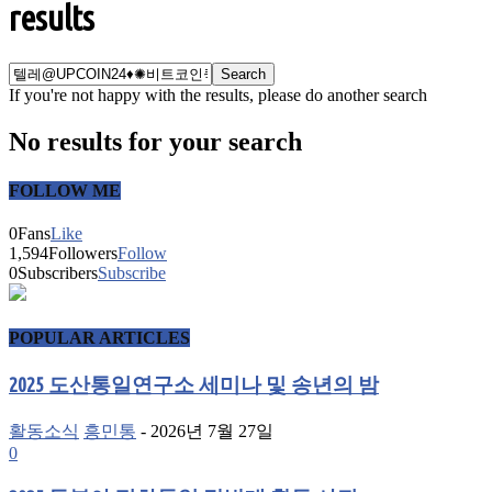
results
If you're not happy with the results, please do another search
No results for your search
FOLLOW ME
0
Fans
Like
1,594
Followers
Follow
0
Subscribers
Subscribe
POPULAR ARTICLES
2025 도산통일연구소 세미나 및 송년의 밤
활동소식
흥민통
-
2026년 7월 27일
0