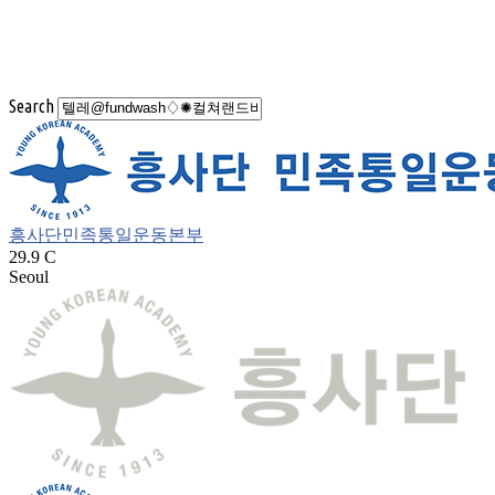
Search
흥사단민족통일운동본부
29.9
C
Seoul