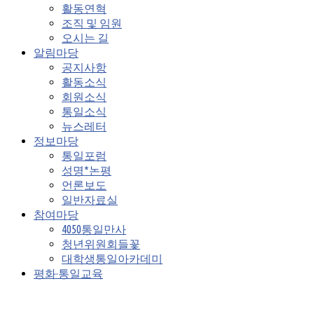
활동연혁
조직 및 임원
오시는 길
알림마당
공지사항
활동소식
회원소식
통일소식
뉴스레터
정보마당
통일포럼
성명*논평
언론보도
일반자료실
참여마당
4050통일만사
청년위원회들꽃
대학생통일아카데미
평화·통일교육