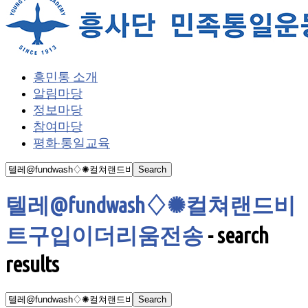
흥민통 소개
알림마당
정보마당
참여마당
평화·통일교육
텔레@fundwash♢✺컬쳐랜드비
트구입이더리움전송
-
search
results