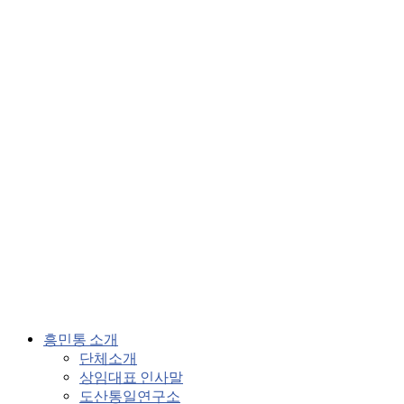
흥민통 소개
단체소개
상임대표 인사말
도산통일연구소