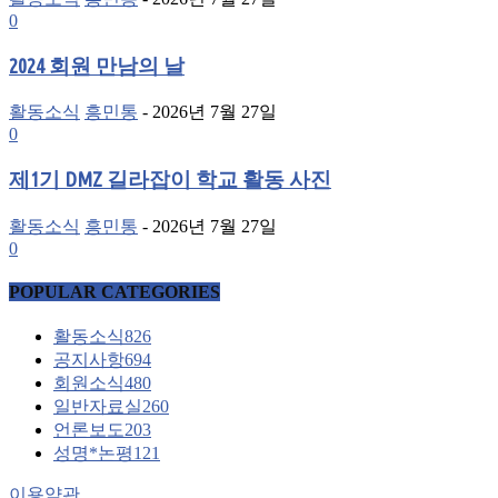
0
2024 회원 만남의 날
활동소식
흥민통
-
2026년 7월 27일
0
제1기 DMZ 길라잡이 학교 활동 사진
활동소식
흥민통
-
2026년 7월 27일
0
POPULAR CATEGORIES
활동소식
826
공지사항
694
회원소식
480
일반자료실
260
언론보도
203
성명*논평
121
이용약관