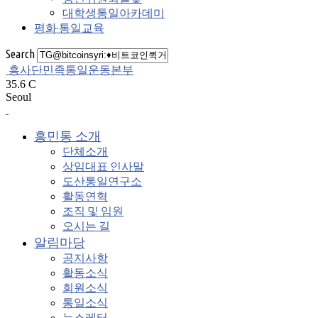
대학생통일아카데미
평화·통일교육
Search
흥사단민족통일운동본부
35.6
C
Seoul
흥민통 소개
단체소개
상임대표 인사말
도산통일연구소
활동연혁
조직 및 임원
오시는 길
알림마당
공지사항
활동소식
회원소식
통일소식
뉴스레터