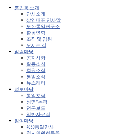
흥민통 소개
단체소개
상임대표 인사말
도산통일연구소
활동연혁
조직 및 임원
오시는 길
알림마당
공지사항
활동소식
회원소식
통일소식
뉴스레터
정보마당
통일포럼
성명*논평
언론보도
일반자료실
참여마당
4050통일만사
청년위원회들꽃